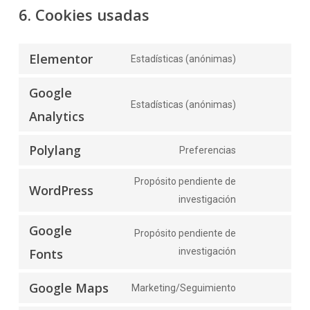
6. Cookies usadas
Elementor
Estadísticas (anónimas)
Consent
to
Google
service
Estadísticas (anónimas)
Consent
Analytics
elementor
to
Polylang
service
Preferencias
Consent
google-
to
Propósito pendiente de
analytics
WordPress
service
Consent
investigación
polylang
to
Google
Propósito pendiente de
service
Consent
Fonts
investigación
wordpress
to
Google Maps
service
Marketing/Seguimiento
Consent
google-