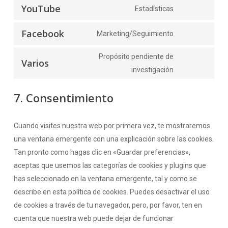
to
YouTube
Estadísticas
fonts
Consent
service
to
google-
Facebook
Marketing/Seguimiento
Consent
service
maps
to
youtube
Propósito pendiente de
Varios
service
Consent
investigación
facebook
to
7. Consentimiento
service
varios
Cuando visites nuestra web por primera vez, te mostraremos
una ventana emergente con una explicación sobre las cookies.
Tan pronto como hagas clic en «Guardar preferencias»,
aceptas que usemos las categorías de cookies y plugins que
has seleccionado en la ventana emergente, tal y como se
describe en esta política de cookies. Puedes desactivar el uso
de cookies a través de tu navegador, pero, por favor, ten en
cuenta que nuestra web puede dejar de funcionar